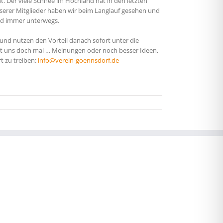
ht. Der viele Schnee im Hochland hat in den letzten
serer Mitglieder haben wir beim Langlauf gesehen und
ind immer unterwegs.
 und nutzen den Vorteil danach sofort unter die
ibt uns doch mal … Meinungen oder noch besser Ideen,
t zu treiben:
info@verein-goennsdorf.de