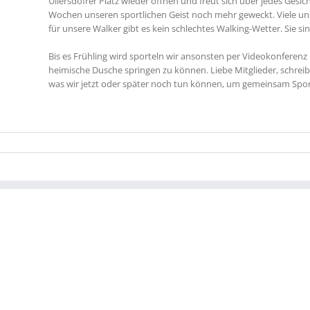
Ullersdofrer Platz wieder öffnen und freut sich über jedes Gesic
Wochen unseren sportlichen Geist noch mehr geweckt. Viele un
für unsere Walker gibt es kein schlechtes Walking-Wetter. Sie s
Bis es Frühling wird sporteln wir ansonsten per Videokonferenz
heimische Dusche springen zu können. Liebe Mitglieder, schre
was wir jetzt oder später noch tun können, um gemeinsam Spor