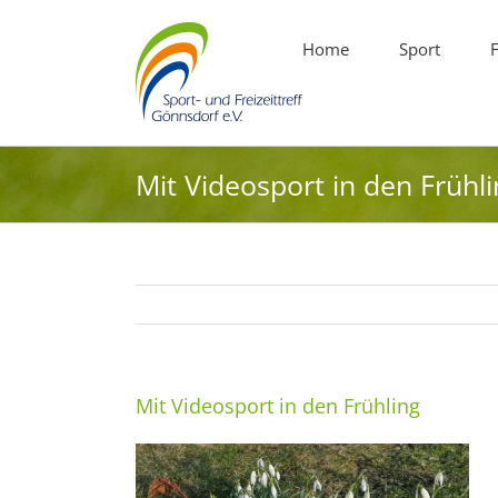
Zum
Inhalt
Home
Sport
F
springen
Mit Videosport in den Frühl
Mit Videosport in den Frühling