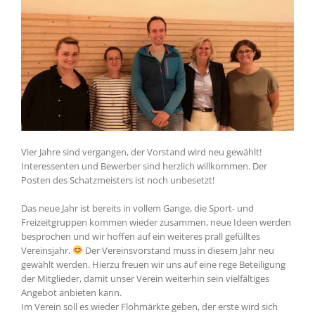
Vier Jahre sind vergangen, der Vorstand wird neu gewählt!
Interessenten und Bewerber sind herzlich willkommen. Der
Posten des Schatzmeisters ist noch unbesetzt!
Das neue Jahr ist bereits in vollem Gange, die Sport- und
Freizeitgruppen kommen wieder zusammen, neue Ideen werden
besprochen und wir hoffen auf ein weiteres prall gefülltes
Vereinsjahr.
Der Vereinsvorstand muss in diesem Jahr neu
gewählt werden. Hierzu freuen wir uns auf eine rege Beteiligung
der Mitglieder, damit unser Verein weiterhin sein vielfältiges
Angebot anbieten kann.
Im Verein soll es wieder Flohmärkte geben, der erste wird sich