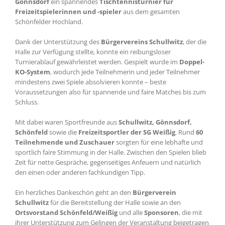
Gönnsdorf
ein spannendes
Tischtennisturnier für
Freizeitspielerinnen und -spieler
aus dem gesamten
Schönfelder Hochland.
Dank der Unterstützung des
Bürgervereins Schullwitz
, der die
Halle zur Verfügung stellte, konnte ein reibungsloser
Turnierablauf gewährleistet werden. Gespielt wurde im
Doppel-
KO-System
, wodurch jede Teilnehmerin und jeder Teilnehmer
mindestens zwei Spiele absolvieren konnte – beste
Voraussetzungen also für spannende und faire Matches bis zum
Schluss.
Mit dabei waren Sportfreunde aus
Schullwitz, Gönnsdorf,
Schönfeld
sowie die
Freizeitsportler der SG Weißig
. Rund
60
Teilnehmende und Zuschauer
sorgten für eine lebhafte und
sportlich faire Stimmung in der Halle. Zwischen den Spielen blieb
Zeit für nette Gespräche, gegenseitiges Anfeuern und natürlich
den einen oder anderen fachkundigen Tipp.
Ein herzliches Dankeschön geht an den
Bürgerverein
Schullwitz
für die Bereitstellung der Halle sowie an den
Ortsvorstand Schönfeld/Weißig
und alle
Sponsoren
, die mit
ihrer Unterstützung zum Gelingen der Veranstaltung beigetragen