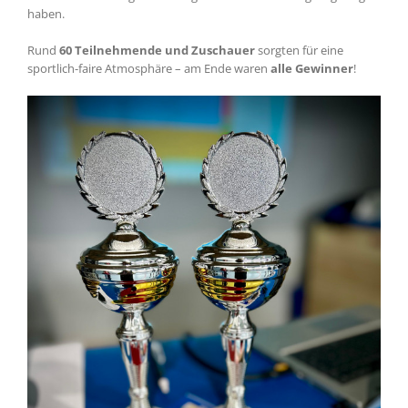
haben.
Rund
60 Teilnehmende und Zuschauer
sorgten für eine
sportlich-faire Atmosphäre – am Ende waren
alle Gewinner
!